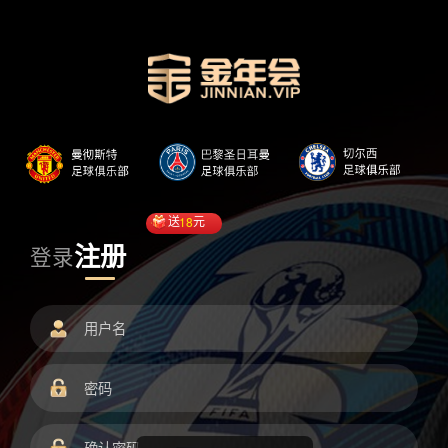
送
18
元
注册
登录