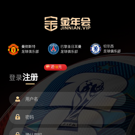
送
18
元
注册
登录