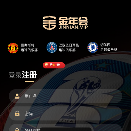
送
18
元
注册
登录