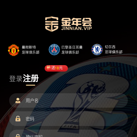
送
18
元
注册
登录