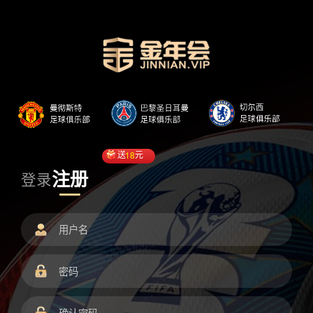
送
18
元
注册
登录