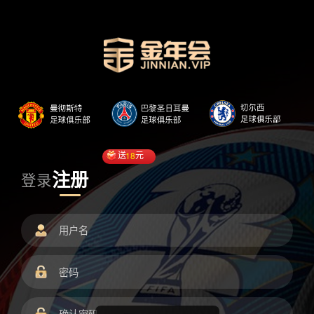
送
18
元
注册
登录