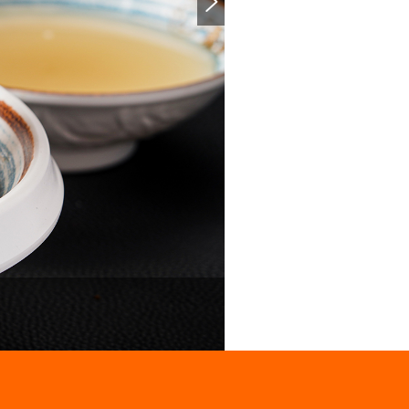

养生菌汤面