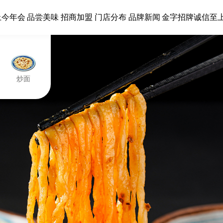
上今年会
品尝美味
招商加盟
门店分布
品牌新闻
金字招牌诚信至
炒面