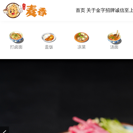
首页
关于金字招牌诚信至
打卤面
盖饭
凉菜
汤面